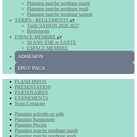
Planning marche nordique mardi
Planning marche nordique jeudi
Planning marche nordique samedi
TARIFS - REGLEMENTS
▴
▾
Tarifs SAISON 2026 2027
Réglements
ESPACE MEMBRE
▴
▾
50 ANS JOIE et SANTE
ESPACE MEMBRE
ADHESION
EPGV PACA
FLASH INFOS
PRÉSENTATION
PARTENAIRES
EVENEMENTS
Nous Contacter
Planning activités en salle
Planning Randonnée
Planning Piscine
Planning marche nordique mardi
Planning marche nordique jeudi