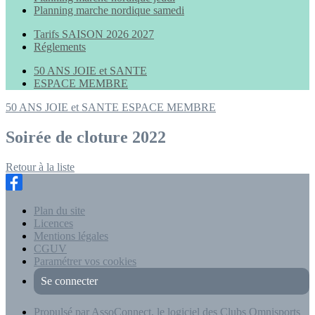
Planning marche nordique samedi
Tarifs SAISON 2026 2027
Réglements
50 ANS JOIE et SANTE
ESPACE MEMBRE
50 ANS JOIE et SANTE
ESPACE MEMBRE
Soirée de cloture 2022
Retour à la liste
Plan du site
Licences
Mentions légales
CGUV
Paramétrer vos cookies
Se connecter
Propulsé par AssoConnect, le logiciel des Clubs Omnisports